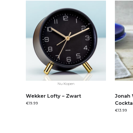
Nu Kopen
Wekker Lofty – Zwart
Jonah 
Cockta
€
19.99
€
13.99