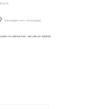
€16.99
Toevoegen aan verlanglijst
euken en eetkamer
,
Servies en bestek