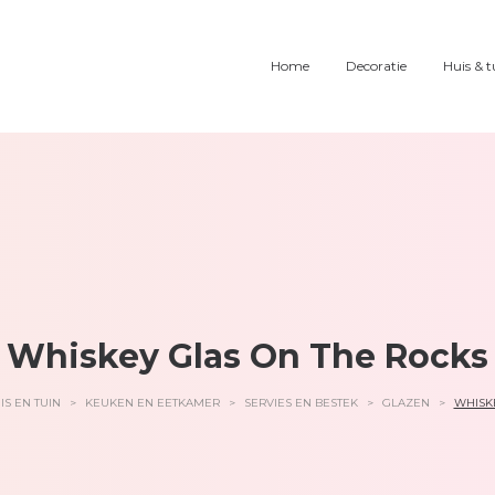
Home
Decoratie
Huis & t
Whiskey Glas On The Rocks
IS EN TUIN
>
KEUKEN EN EETKAMER
>
SERVIES EN BESTEK
>
GLAZEN
>
WHISK