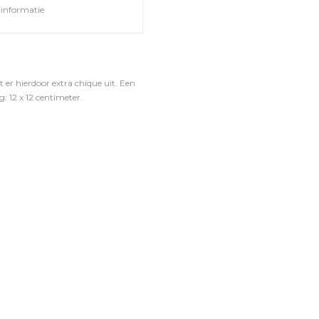
informatie
er hierdoor extra chique uit. Een
: 12 x 12 centimeter.