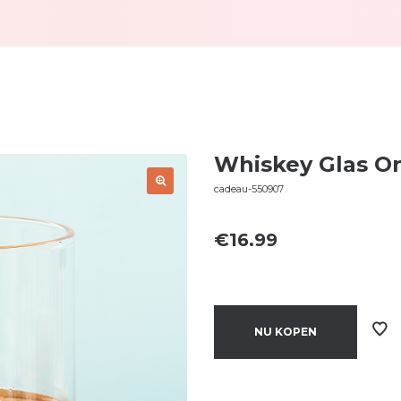
Whiskey Glas O
cadeau-550907
€
16.99
NU KOPEN