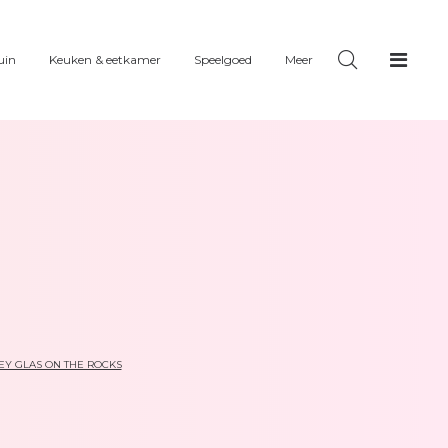
uin
Keuken & eetkamer
Speelgoed
Meer
EY GLAS ON THE ROCKS