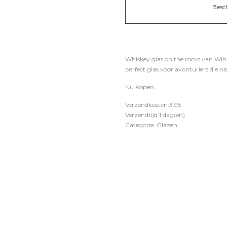
Besc
Whiskey glas on the rocks van Wink
perfect glas voor avonturiers die 
Nu Kopen
Verzendkosten:3.95
Verzendtijd:1 dag(en)
Categorie: Glazen