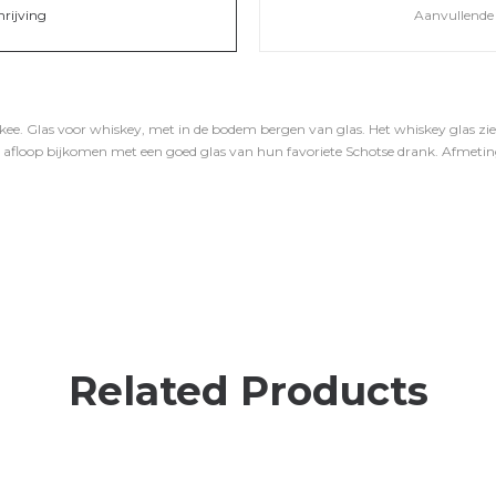
hrijving
Aanvullende 
ee. Glas voor whiskey, met in de bodem bergen van glas. Het whiskey glas ziet 
na afloop bijkomen met een goed glas van hun favoriete Schotse drank. Afmeting
Related Products