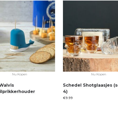
Nu Kopen
Nu Kopen
Walvis
Schedel Shotglaasjes (s
ilprikkerhouder
4)
€
9.99