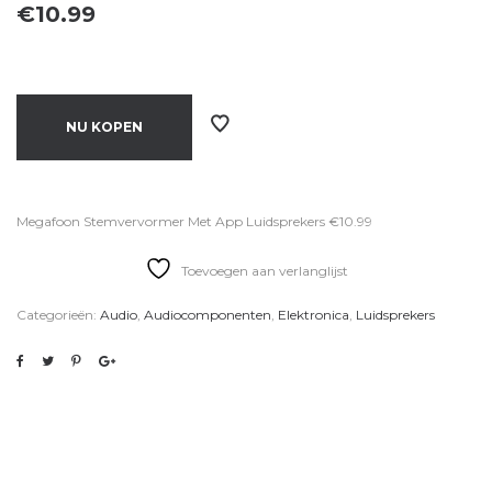
€
10.99
NU KOPEN
Megafoon Stemvervormer Met App Luidsprekers €10.99
Toevoegen aan verlanglijst
Categorieën:
Audio
,
Audiocomponenten
,
Elektronica
,
Luidsprekers