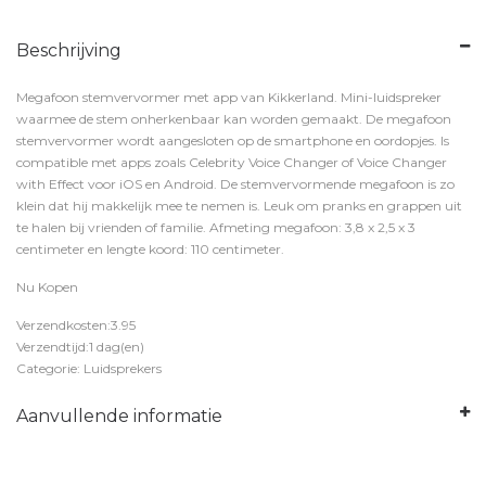
Beschrijving
Megafoon stemvervormer met app van Kikkerland. Mini-luidspreker
waarmee de stem onherkenbaar kan worden gemaakt. De megafoon
stemvervormer wordt aangesloten op de smartphone en oordopjes. Is
compatible met apps zoals Celebrity Voice Changer of Voice Changer
with Effect voor iOS en Android. De stemvervormende megafoon is zo
klein dat hij makkelijk mee te nemen is. Leuk om pranks en grappen uit
te halen bij vrienden of familie. Afmeting megafoon: 3,8 x 2,5 x 3
centimeter en lengte koord: 110 centimeter.
Nu Kopen
Verzendkosten:3.95
Verzendtijd:1 dag(en)
Categorie: Luidsprekers
Aanvullende informatie