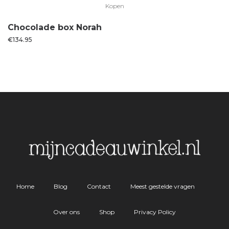
Kopen
Chocolade box Norah
€
134.95
Home
Blog
Contact
Meest gestelde vragen
Over ons
Shop
Privacy Policy