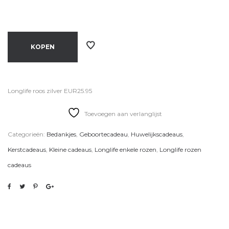
KOPEN
Longlife roos zilver EUR25.95
Toevoegen aan verlanglijst
Categorieën:
Bedankjes
,
Geboortecadeau
,
Huwelijkscadeaus
,
Kerstcadeaus
,
Kleine cadeaus
,
Longlife enkele rozen
,
Longlife rozen
cadeaus