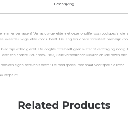
Beschrijving
e manier verrassen? Verras uw geliefde met deze longlife roos rood special die l
el waarde uw geliefde voor u heeft. De lang houdbare roos staat namelijk voor
et blad zijn volledig echt. De longlife roos heeft geen water of verzorging nodi
 liever een andere kleur roos? Bekijk alle verschillende kleuren enkele rozen hier.
 roos een eigen betekenis heeft? De rood special roos staat voor speciale liefde.
au verpakt!
Related Products