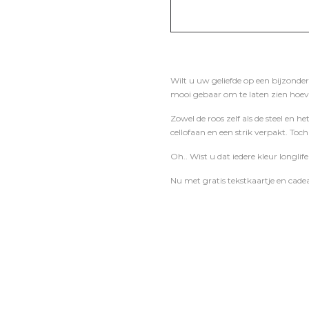
Wilt u uw geliefde op een bijzonder
mooi gebaar om te laten zien hoeve
Zowel de roos zelf als de steel en h
cellofaan en een strik verpakt. Toch
Oh.. Wist u dat iedere kleur longlife
Nu met gratis tekstkaartje en cade