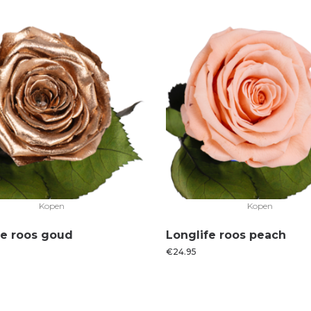
Kopen
Kopen
fe roos goud
Longlife roos peach
€
24.95