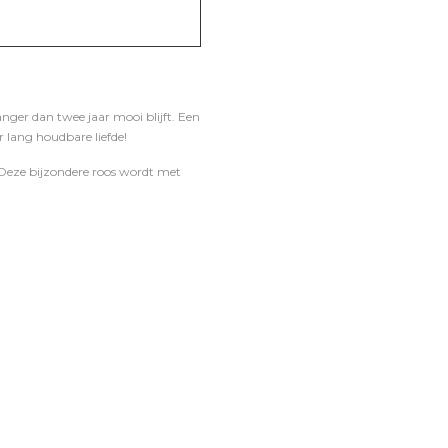
anger dan twee jaar mooi blijft. Een
 lang houdbare liefde!
g. Deze bijzondere roos wordt met