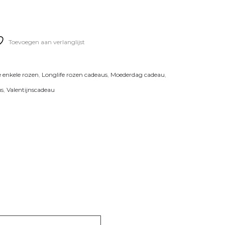
Toevoegen aan verlanglijst
e enkele rozen
,
Longlife rozen cadeaus
,
Moederdag cadeau
,
s
,
Valentijnscadeau