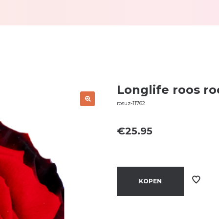
Longlife roos ro
rosuz-11762
€
25.95
KOPEN