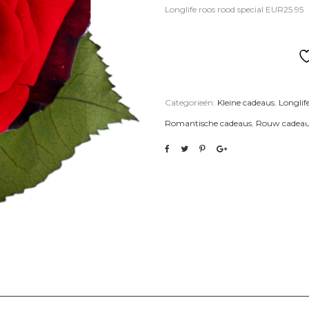
Longlife roos rood special EUR25.95
Categorieën:
Kleine cadeaus
,
Longlif
Romantische cadeaus
,
Rouw cadeau