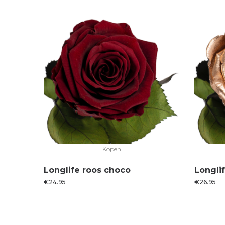
Kopen
Longlife roos choco
Longli
€
24.95
€
26.95