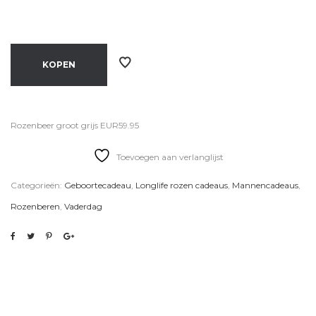
KOPEN
Rozenbeer groot grijs EUR59.95
Toevoegen aan verlanglijst
Categorieën:
Geboortecadeau
,
Longlife rozen cadeaus
,
Mannencadeaus
,
Rozenberen
,
Vaderdag