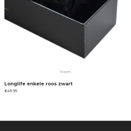
Kopen
Longlife enkele roos zwart
€
49.95