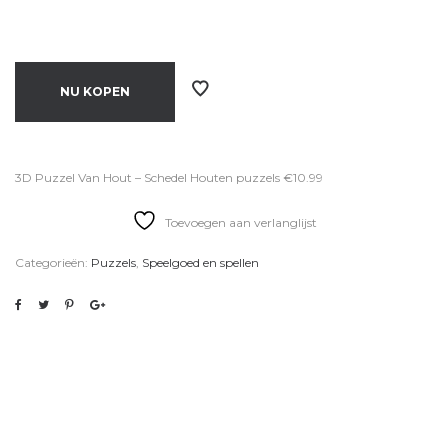
NU KOPEN
3D Puzzel Van Hout – Schedel Houten puzzels €10.99
Toevoegen aan verlanglijst
Categorieën:
Puzzels
,
Speelgoed en spellen