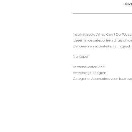
Besc
Inspiratiebox What Can I Do Today
ideeën in de categorieën thuis of w
De ideeën en activiteiten zijn gesch
Nu Kopen
Verzendkosten:3.95
Verzendtijd:1 dag(en)
Categorie: Accessoires voor kaartsp