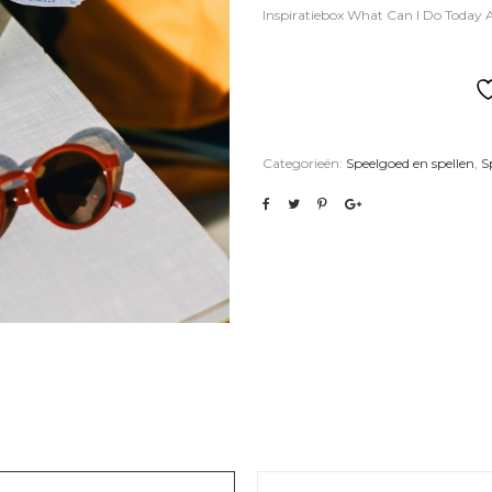
Inspiratiebox What Can I Do Today A
Categorieën:
Speelgoed en spellen
,
S