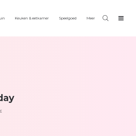
uin
Keuken & eetkamer
Speelgoed
Meer
day
Y