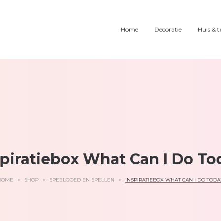
Home
Decoratie
Huis & t
spiratiebox What Can I Do To
HOME
>
SHOP
>
SPEELGOED EN SPELLEN
>
INSPIRATIEBOX WHAT CAN I DO TODA