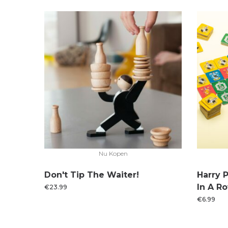
Nu Kopen
Don't Tip The Waiter!
Harry 
In A R
€
23.99
€
6.99