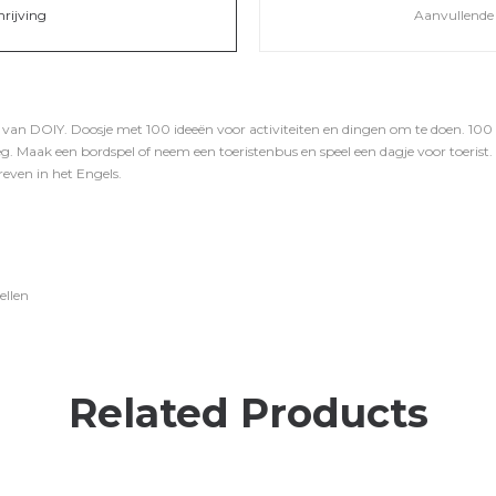
hrijving
Aanvullende 
 van DOIY. Doosje met 100 ideeën voor activiteiten en dingen om te doen. 10
eg. Maak een bordspel of neem een toeristenbus en speel een dagje voor toerist. 
reven in het Engels.
ellen
Related Products