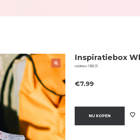
Inspiratiebox W
cadeau-138231
€
7.99
NU KOPEN