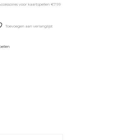
ccessoires voor kaartspellen €7.99
Toevoegen aan verlanglijst
pellen