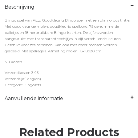
Beschrijving
Blingo spel van Fizz. Goudkleurig Bingo spel met een glamorous tintje.
Met goudkleurige molen, goudkleurig spelbord, 75 genummerde
balletjes en 18 herbruikbare Blingo-kaarten. De cijfers worden
aangekruist met transparante schijfjes in vijf verschillende kleuren.
Geschikt voor zes personen. Kan ook met meer mensen worden
gespeeld. Met spelregels. Afmeting molen: 15x18x20 cm
Nu Kopen
Verzendkosten:3.95
Verzendtijd:1 dag(en)
Categorie: Bingosets
Aanvullende informatie
Related Products