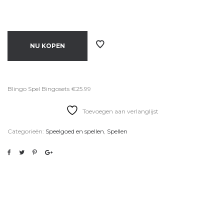
NU KOPEN
Blingo Spel Bingosets €25.99
Toevoegen aan verlanglijst
Categorieën:
Speelgoed en spellen
,
Spellen