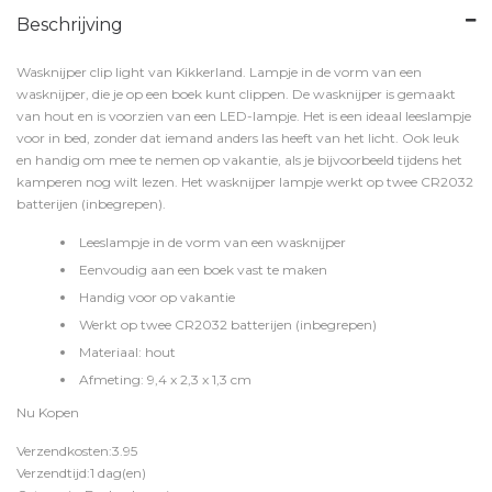
Beschrijving
Wasknijper clip light van Kikkerland. Lampje in de vorm van een
wasknijper, die je op een boek kunt clippen. De wasknijper is gemaakt
van hout en is voorzien van een LED-lampje. Het is een ideaal leeslampje
voor in bed, zonder dat iemand anders las heeft van het licht. Ook leuk
en handig om mee te nemen op vakantie, als je bijvoorbeeld tijdens het
kamperen nog wilt lezen. Het wasknijper lampje werkt op twee CR2032
batterijen (inbegrepen).
Leeslampje in de vorm van een wasknijper
Eenvoudig aan een boek vast te maken
Handig voor op vakantie
Werkt op twee CR2032 batterijen (inbegrepen)
Materiaal: hout
Afmeting: 9,4 x 2,3 x 1,3 cm
Nu Kopen
Verzendkosten:3.95
Verzendtijd:1 dag(en)