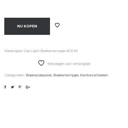
NU KOPEN
Wasknijper Clip Light Boekenlampjes €10.99
Toevoegen aan verlanglijst
Categorieën:
Boekaccessoires
,
Boekenlampjes
,
Kantoorartikelen