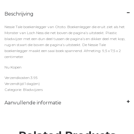
Beschrijving
Nessie Tale boekenlegger van Ototo. Boekenlegger die eruit ziet als het
Monster van Loch Ness die net boven de pagina’s uitsteekt. Plastic
bladwijzer met een dun deel tussen de pagina’s en dikker deel met kop,
rug en staart die boven de pagina’s uitsteekt. De Nessie Tale
boekenlegger maakt een saai boek spannend. Afmeting: 9,5 x 7,5 x 2
centimeter.
Nu Kopen
Verzendkosten:3.95
Verzendtijd:1 dag(en)
Categorie: Bladwijzers
Aanvullende informatie