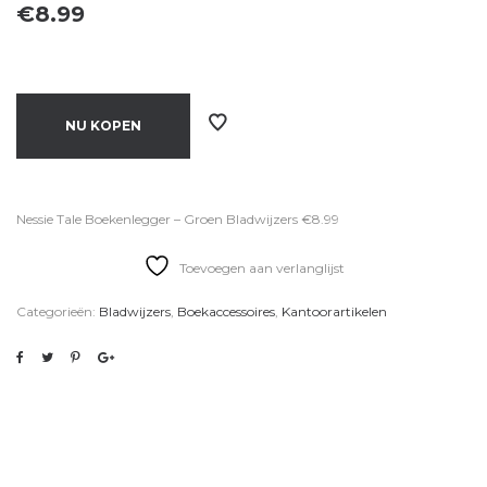
€
8.99
NU KOPEN
Nessie Tale Boekenlegger – Groen Bladwijzers €8.99
Toevoegen aan verlanglijst
Categorieën:
Bladwijzers
,
Boekaccessoires
,
Kantoorartikelen