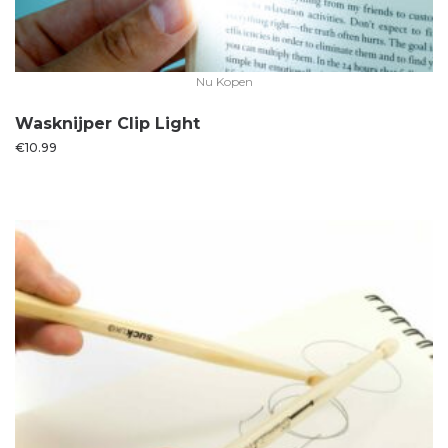
Nu Kopen
Wasknijper Clip Light
€
10.99