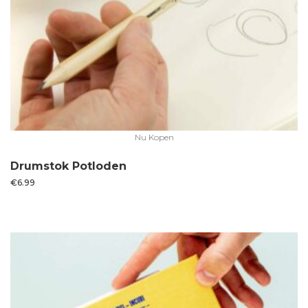
Nu Kopen
Drumstok Potloden
€
6.99