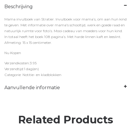
Beschrijving
Mama invulboek van Stratier. Invulboek voor mama’s, om aan hun kind
te geven. Met informatie over mama's schooltijd, werk en goede raad en
natuurlijk ruimte voor foto’s. Mooi cadeau van moeders voor hun kind.
In totaal heeft het boek 108 pagina’s. Met harde linnen kaft en leeslint.
Afmeting: 15 x 15 centimeter.
Nu Kopen
Verzendkosten:3.95
Verzendtijd:1 dag(en)
Categorie: Notitie- en kladblokken
Aanvullende informatie
Related Products