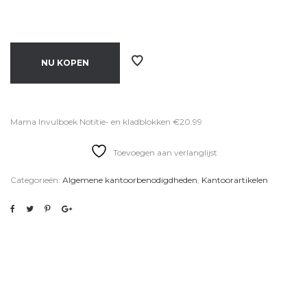
NU KOPEN
Mama Invulboek Notitie- en kladblokken €20.99
Toevoegen aan verlanglijst
Categorieën:
Algemene kantoorbenodigdheden
,
Kantoorartikelen