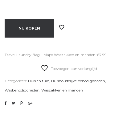
NU KOPEN
Travel Laundry Bag – Maps Waszakken en manden €7.99
Toevoegen aan verlanglijst
Categorieën:
Huis en tuin
,
Huishoudelijke benodigdheden
,
Wasbenodigdheden
,
Waszakken en manden