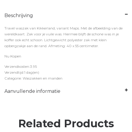
Beschrijving
Travel waszak van Kikkerland, variant Maps. Met de afbeelding van de
wereldkaart. Zak voor je vuile was. Hiermee blijft de schone was in je
koffer ook echt schoon. Lichtgewicht polyester zak met klein
opbergzakje aan de rand. Afmeting: 40 x 55 centimeter.
Nu Kopen
Verzendkosten:3.95
Verzendtijd:1 dag(en)
Categorie: Waszakken en manden
Aanvullende informatie
Related Products