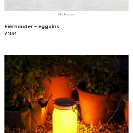
Nu Kopen
Eierhouder – Egguins
€
21.99