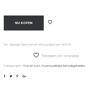
NU KOPEN
Mr. Sponge Sponzen en schuursponzen €12.99
Toevoegen aan verlanglijst
Categorieën:
Huis en tuin
,
Huishoudelijke benodigdheden