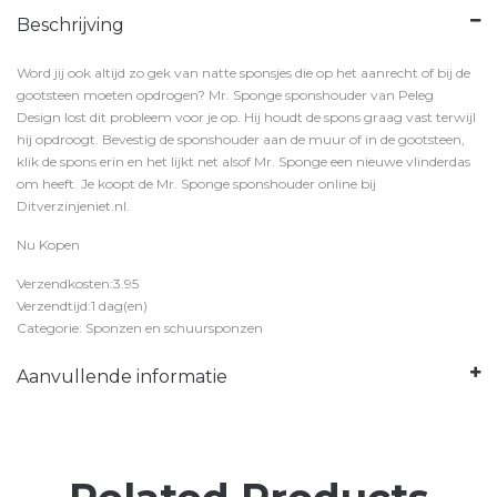
Beschrijving
Word jij ook altijd zo gek van natte sponsjes die op het aanrecht of bij de
gootsteen moeten opdrogen? Mr. Sponge sponshouder van Peleg
Design lost dit probleem voor je op. Hij houdt de spons graag vast terwijl
hij opdroogt. Bevestig de sponshouder aan de muur of in de gootsteen,
klik de spons erin en het lijkt net alsof Mr. Sponge een nieuwe vlinderdas
om heeft. Je koopt de Mr. Sponge sponshouder online bij
Ditverzinjeniet.nl.
Nu Kopen
Verzendkosten:3.95
Verzendtijd:1 dag(en)
Categorie: Sponzen en schuursponzen
Aanvullende informatie