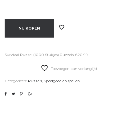
NU KOPEN
Survival Puzzel (1000 Stukjes) Puzzels €20.99
Toevoegen aan verlanglijst
Categorieën:
Puzzels
,
Speelgoed en spellen