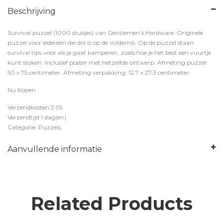
Beschrijving
Survival puzzel (1000 stukjes) van Gentlemen’s Hardware. Originele
puzzel voor iedereen die dol is op de wildernis. Op de puzzel staan
survival tips voor als je gaat kamperen, zoals hoe je het best een vuurtje
kunt stoken. Inclusief poster met hetzelfde ontwerp. Afmeting puzzel:
50 x 75 centimeter. Afmeting verpakking: 12,7 x 27,3 centimeter.
Nu Kopen
Verzendkosten:3.95
Verzendtijd:1 dag(en)
Categorie: Puzzels
Aanvullende informatie
Related Products