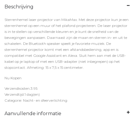
Beschrijving
Sterrenhemel laser projector van MikaMax. Met deze projector kun je een
sterrenhemel op een muur of het plafond projecteren. De laser projector
is in te stellen op verschillende kleuren en je kunt de snelheid van de
bewegingen aanpassen. Daarnaast zijn de maan en sterren in- en uit te
schakelen. De Bluetooth speaker speelt je favoriete muziek. De
sterrenhemel projector komt met een afstandsbediening, app en is
compatibel met Google Assistant en Alexa. Sluit hem aan met de USB-
kabel op je laptop of met een USB-adapter (niet inbegrepen) op het
stopcontact. Afmeting: 15 x 7,5 x 15 centimeter.
Nu Kopen
Verzendkosten:3.95
Verzendtijd:1 dag(en)
Categorie: Nacht- en sfeerverlichting
Aanvullende informatie