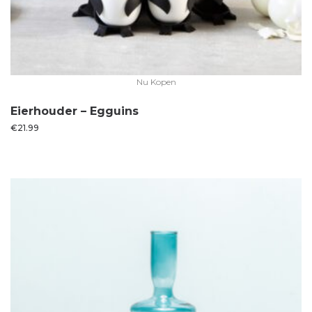
Nu Kopen
Eierhouder – Egguins
€
21.99