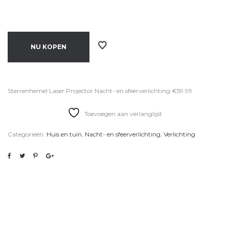
NU KOPEN
Sterrenhemel Laser Projector Nacht- en sfeerverlichting €59.99
Toevoegen aan verlanglijst
Categorieën:
Huis en tuin
,
Nacht- en sfeerverlichting
,
Verlichting