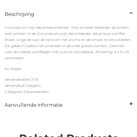
Beschrijving
Conundrum wijn decanteerschenker. Wijn smaakt lekkerder als je hem
laat luchten. In de Conundrum wijn decanteerder, die je op je wijnfles
draait, krijgt de wijn de kans om het aroma en de smaak te ontwikkelen.
Dit gebeurt tijdens het schenken in de twee glazen kamers. Geschikt
voor de meeste wijnflessen met kurk en schroefdop. Afmeting: 6 x 6 x 15
centimeter.
Nu Kopen
Verzendkosten:3.95
Verzendtijd:1 dag(en)
Categorie: Decanteerders
Aanvullende informatie