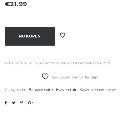
€
21.99
NU KOPEN
Conundrum Wijn Decanteerschenker Decanteerders €21.99
Toevoegen aan verlanglijst
Categorieën:
Baraccessoires
,
Huis en tuin
,
Keuken en eetkamer