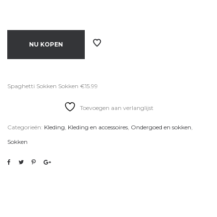
NU KOPEN
Spaghetti Sokken Sokken €15.99
Toevoegen aan verlanglijst
Categorieën:
Kleding
,
Kleding en accessoires
,
Ondergoed en sokken
,
Sokken