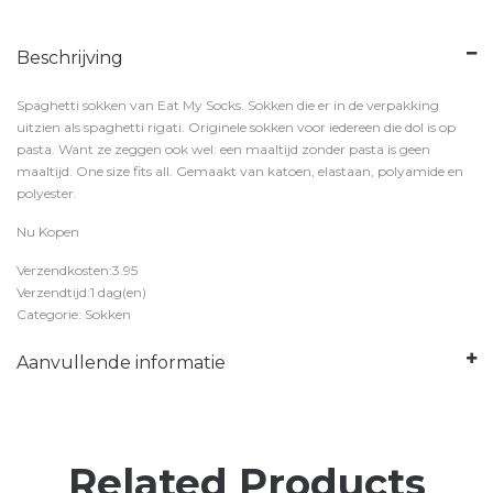
Beschrijving
Spaghetti sokken van Eat My Socks. Sokken die er in de verpakking
uitzien als spaghetti rigati. Originele sokken voor iedereen die dol is op
pasta. Want ze zeggen ook wel: een maaltijd zonder pasta is geen
maaltijd. One size fits all. Gemaakt van katoen, elastaan, polyamide en
polyester.
Nu Kopen
Verzendkosten:3.95
Verzendtijd:1 dag(en)
Categorie: Sokken
Aanvullende informatie
Related Products