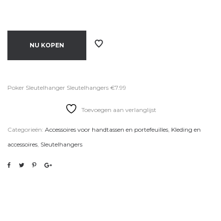
NU KOPEN
Poker Sleutelhanger Sleutelhangers €7.99
Toevoegen aan verlanglijst
Categorieën:
Accessoires voor handtassen en portefeuilles
,
Kleding en
accessoires
,
Sleutelhangers