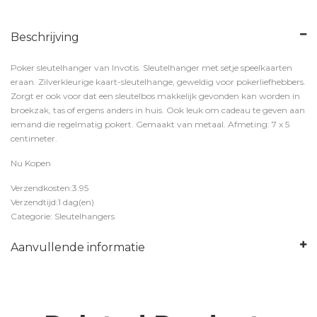
Beschrijving
Poker sleutelhanger van Invotis. Sleutelhanger met setje speelkaarten
eraan. Zilverkleurige kaart-sleutelhange, geweldig voor pokerliefhebbers.
Zorgt er ook voor dat een sleutelbos makkelijk gevonden kan worden in
broekzak, tas of ergens anders in huis. Ook leuk om cadeau te geven aan
iemand die regelmatig pokert. Gemaakt van metaal. Afmeting: 7 x 5
centimeter.
Nu Kopen
Verzendkosten:3.95
Verzendtijd:1 dag(en)
Categorie: Sleutelhangers
Aanvullende informatie