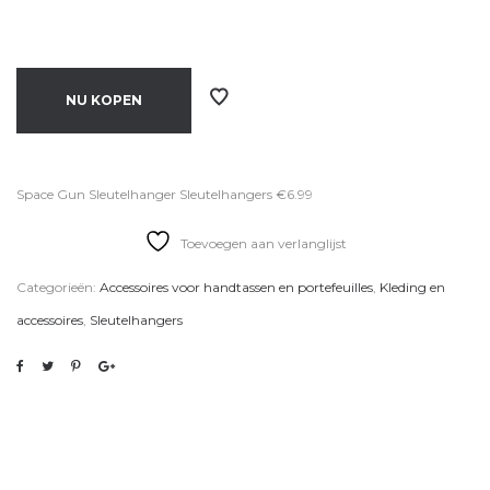
NU KOPEN
Space Gun Sleutelhanger Sleutelhangers €6.99
Toevoegen aan verlanglijst
Categorieën:
Accessoires voor handtassen en portefeuilles
,
Kleding en
accessoires
,
Sleutelhangers