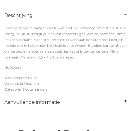
Beschrijving
Space gun sleutelhanger van Kikkerland. Sleutelhanger met futuristische
lasergun. Kleur: lichtgrijs. Maakt levensechte geluiden en heeft een lichtje
aan de voorkant. Handig ruimtepistool voor aan de sleutelbos. Lichtje is
handig om in het donker het sleutelgat te vinden. Handige karabijnhaak
om de sleutelhanger aan je sleutels, jas, tas of broek te hangen. Klein
formaat. Afmeting: 5,5 x 4 x 2 centimeter.
Nu Kopen
Verzendkosten:3.95
Verzendtijd:1 dag(en)
Categorie: Sleutelhangers
Aanvullende informatie