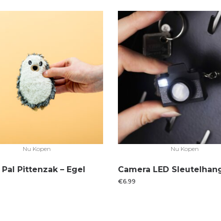
Nu Kopen
Nu Kopen
Pal Pittenzak – Egel
Camera LED Sleutelhan
€
6.99