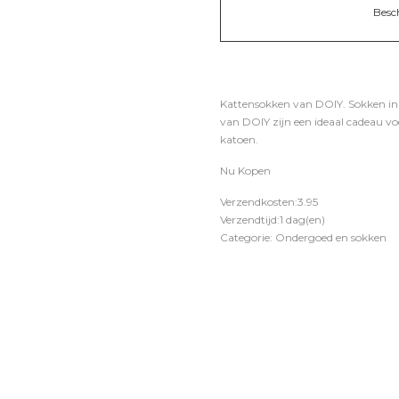
Besc
Kattensokken van DOIY. Sokken in 
van DOIY zijn een ideaal cadeau vo
katoen.
Nu Kopen
Verzendkosten:3.95
Verzendtijd:1 dag(en)
Categorie: Ondergoed en sokken