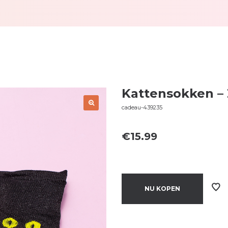
Kattensokken –
cadeau-439235
€
15.99
NU KOPEN