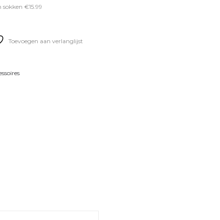
 sokken €15.99
Toevoegen aan verlanglijst
essoires