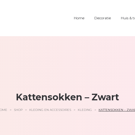
Home
Decoratie
Huis & t
Kattensokken – Zwart
OME
>
SHOP
>
KLEDING EN ACCESSOIRES
>
KLEDING
>
KATTENSOKKEN – ZWA