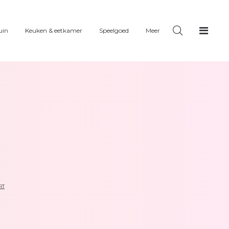
uin
Keuken & eetkamer
Speelgoed
Meer
RT