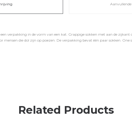
hrijving
Aanvullende 
een verpakking in de vorm van een kat. Grappige sokken met aan de zijkant d
or mensen die dol zijn op poezen. De verpakking bevat één paar sokken. One s
Related Products