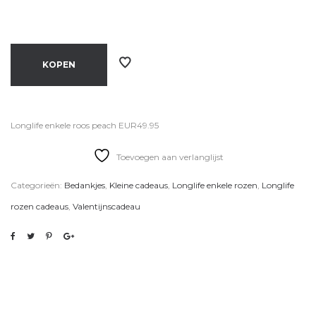
KOPEN
Longlife enkele roos peach EUR49.95
Toevoegen aan verlanglijst
Categorieën:
Bedankjes
,
Kleine cadeaus
,
Longlife enkele rozen
,
Longlife
rozen cadeaus
,
Valentijnscadeau