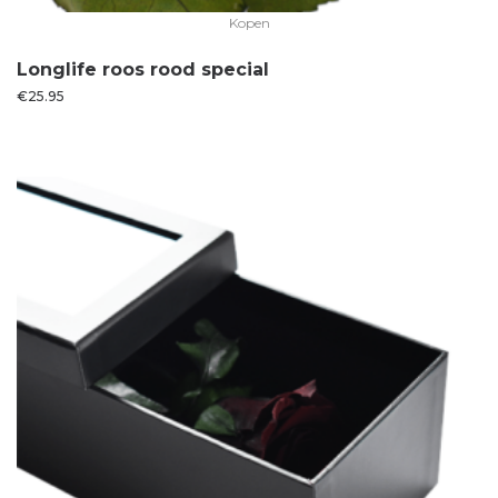
Kopen
Longlife roos rood special
€
25.95