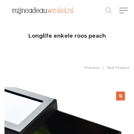
Longlife enkele roos peach
Previous
/
Next Product