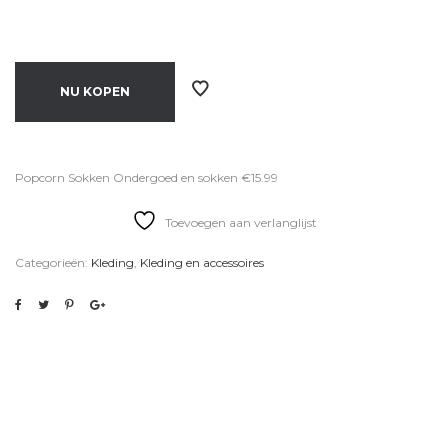
NU KOPEN
Popcorn Sokken Ondergoed en sokken €15.99
Toevoegen aan verlanglijst
Categorieën:
Kleding
,
Kleding en accessoires