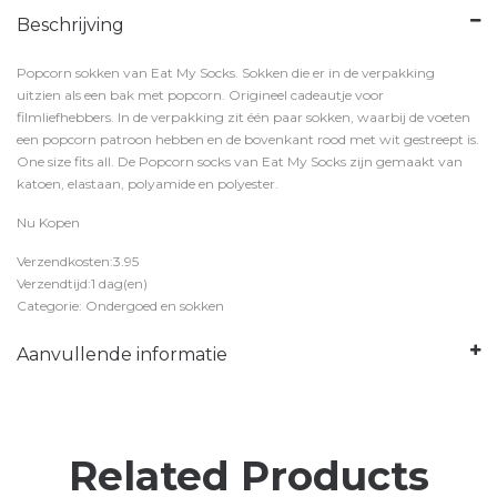
Beschrijving
Popcorn sokken van Eat My Socks. Sokken die er in de verpakking
uitzien als een bak met popcorn. Origineel cadeautje voor
filmliefhebbers. In de verpakking zit één paar sokken, waarbij de voeten
een popcorn patroon hebben en de bovenkant rood met wit gestreept is.
One size fits all. De Popcorn socks van Eat My Socks zijn gemaakt van
katoen, elastaan, polyamide en polyester.
Nu Kopen
Verzendkosten:3.95
Verzendtijd:1 dag(en)
Categorie: Ondergoed en sokken
Aanvullende informatie
Related Products