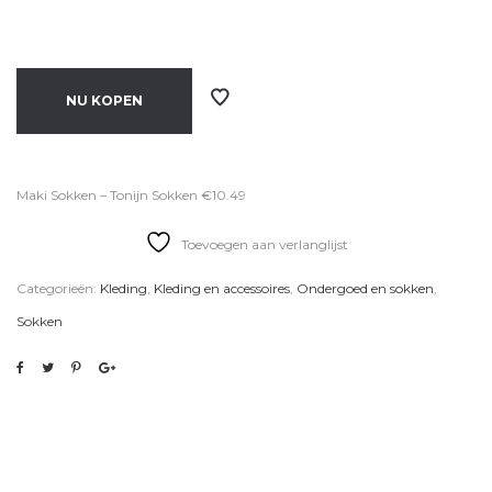
NU KOPEN
Maki Sokken – Tonijn Sokken €10.49
Toevoegen aan verlanglijst
Categorieën:
Kleding
,
Kleding en accessoires
,
Ondergoed en sokken
,
Sokken