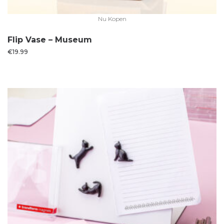
Nu Kopen
Flip Vase – Museum
€
19.99