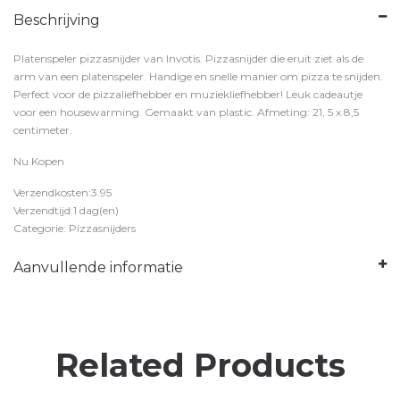
Beschrijving
Platenspeler pizzasnijder van Invotis. Pizzasnijder die eruit ziet als de
arm van een platenspeler. Handige en snelle manier om pizza te snijden.
Perfect voor de pizzaliefhebber en muziekliefhebber! Leuk cadeautje
voor een housewarming. Gemaakt van plastic. Afmeting: 21, 5 x 8,5
centimeter.
Nu Kopen
Verzendkosten:3.95
Verzendtijd:1 dag(en)
Categorie: Pizzasnijders
Aanvullende informatie
Related Products