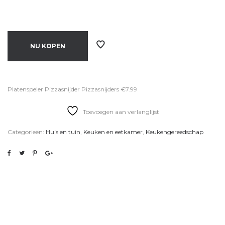
NU KOPEN
Platenspeler Pizzasnijder Pizzasnijders €7.99
Toevoegen aan verlanglijst
Categorieën:
Huis en tuin
,
Keuken en eetkamer
,
Keukengereedschap