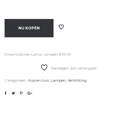
NU KOPEN
Dreamcatcher Lamp Lampen €39.99
Toevoegen aan verlanglijst
Categorieën:
Huis en tuin
,
Lampen
,
Verlichting