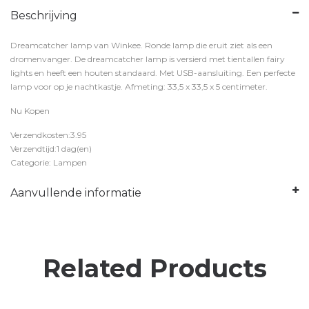
Beschrijving
Dreamcatcher lamp van Winkee. Ronde lamp die eruit ziet als een
dromenvanger. De dreamcatcher lamp is versierd met tientallen fairy
lights en heeft een houten standaard. Met USB-aansluiting. Een perfecte
lamp voor op je nachtkastje. Afmeting: 33,5 x 33,5 x 5 centimeter.
Nu Kopen
Verzendkosten:3.95
Verzendtijd:1 dag(en)
Categorie: Lampen
Aanvullende informatie
Related Products