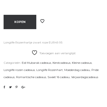
KOPEN
Longlife Rozenhartje zwart roze EUR49.95
Toevoegen aan verlanglijst
Categorieën:
Eid Mubarak cadeaus
,
Kerstcadeaus
,
Kleine cadeaus
,
Longlife rozen cadeaus
,
Longlife Rozenhart
,
Moederdag cadeau
,
Pride
cadeaus
,
Romantische cadeaus
,
Sweet 16 cadeau
,
Verjaardagscadeaus