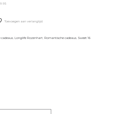
49.95
Toevoegen aan verlanglijst
e cadeaus
,
Longlife Rozenhart
,
Romantische cadeaus
,
Sweet 16