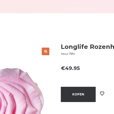
Longlife Rozenha
rosuz-1584
€
49.95
KOPEN