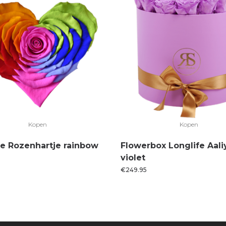
Kopen
Kopen
fe Rozenhartje rainbow
Flowerbox Longlife Aali
violet
€
249.95