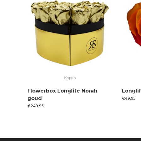
Kopen
Flowerbox Longlife Norah
Longli
goud
€
49.95
€
249.95