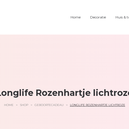
Home
Decoratie
Huis & t
Longlife Rozenhartje lichtroz
HOME
>
SHOP
>
GEBOORTECADEAU
>
LONGLIFE ROZENHARTJE LICHTROZE