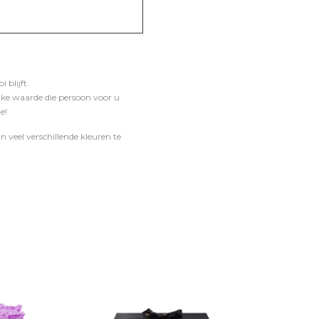
 blijft.
lke waarde die persoon voor u
e!
n veel verschillende kleuren te