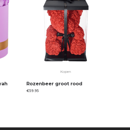
Kopen
yah
Rozenbeer groot rood
€
59.95