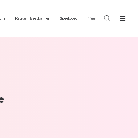
uin
Keuken & eetkamer
Speelgoed
Meer
e