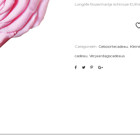
Longlife Rozenhartje lichtroze EUR
Categorieën:
Geboortecadeau
,
Klein
cadeau
,
Verjaardagscadeaus