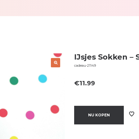
IJsjes Sokken – 
cadeau-21149
€
11.99
NU KOPEN