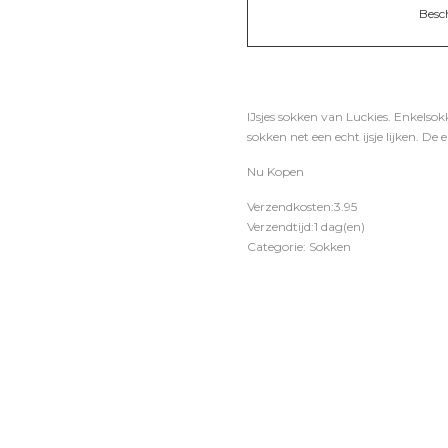
Besc
IJsjes sokken van Luckies. Enkelsok
sokken net een echt ijsje lijken. De
Nu Kopen
Verzendkosten:3.95
Verzendtijd:1 dag(en)
Categorie: Sokken