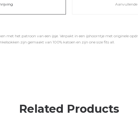
hrijving
Aanvullende 
ken met het patroon van een ijsje. Verpakt in een ijshoorntje met originele opd
 enkelsokken zijn gemaakt van 100% katoen en zijn one size fits all.
Related Products