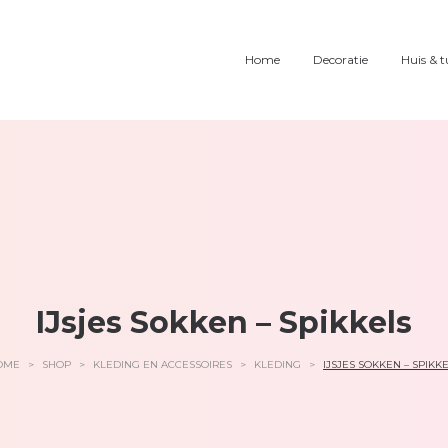
Home
Decoratie
Huis & t
IJsjes Sokken – Spikkels
OME
>
SHOP
>
KLEDING EN ACCESSOIRES
>
KLEDING
>
IJSJES SOKKEN – SPIKK