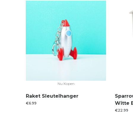
Nu Kopen
Raket Sleutelhanger
Sparro
Witte 
€
6.99
€
22.99