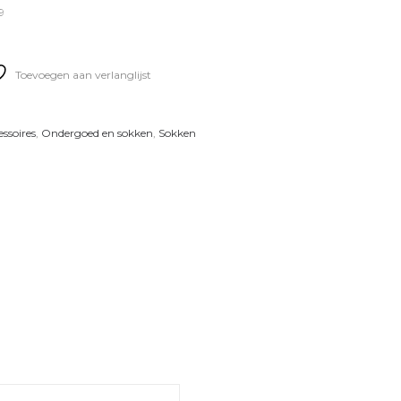
9
Toevoegen aan verlanglijst
essoires
,
Ondergoed en sokken
,
Sokken