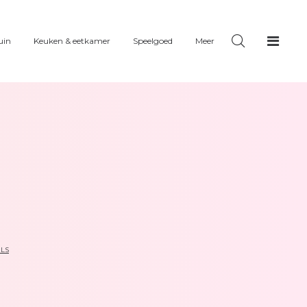
uin
Keuken & eetkamer
Speelgoed
Meer
ELS