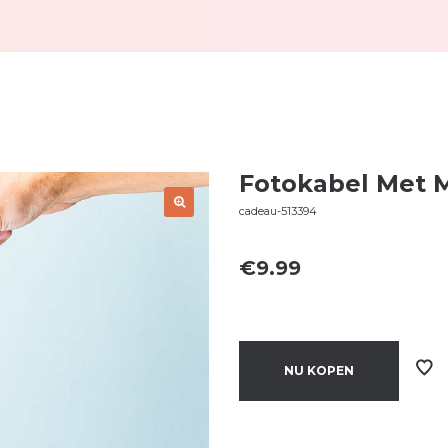
Fotokabel Met 
cadeau-513394
€
9.99
NU KOPEN