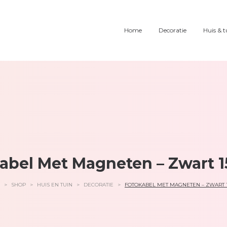
Home
Decoratie
Huis & t
abel Met Magneten – Zwart 
>
SHOP
>
HUIS EN TUIN
>
DECORATIE
>
FOTOKABEL MET MAGNETEN – ZWART 