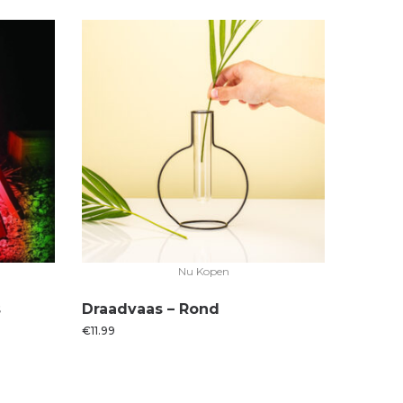
Nu Kopen
s
Draadvaas – Rond
€
11.99