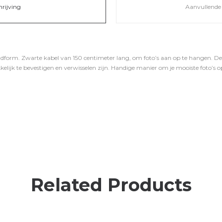
hrijving
Aanvullende 
form. Zwarte kabel van 150 centimeter lang, om foto’s aan op te hangen. D
ijk te bevestigen en verwisselen zijn. Handige manier om je mooiste foto’s o
Related Products