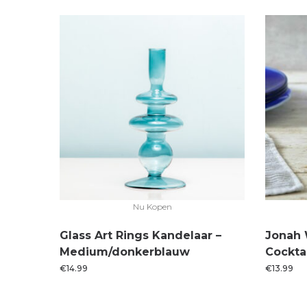
Nu Kopen
Glass Art Rings Kandelaar –
Jonah 
Medium/donkerblauw
Cockta
€
14.99
€
13.99