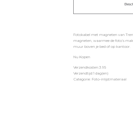
Besc
Fotokabel met magneten van Trend
magneten, waarmee de foto’s makkel
muur boven je bed of op kantoor.
Nu Kopen
Verzendkosten:3.95
Verzendtijd:1 dag(en)
Categorie: Foto-inlijstmateriaal