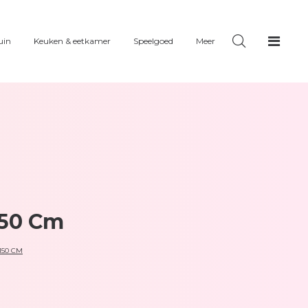
uin
Keuken & eetkamer
Speelgoed
Meer
150 Cm
150 CM