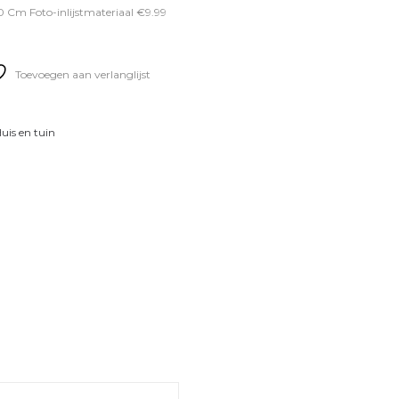
 Cm Foto-inlijstmateriaal €9.99
Toevoegen aan verlanglijst
uis en tuin