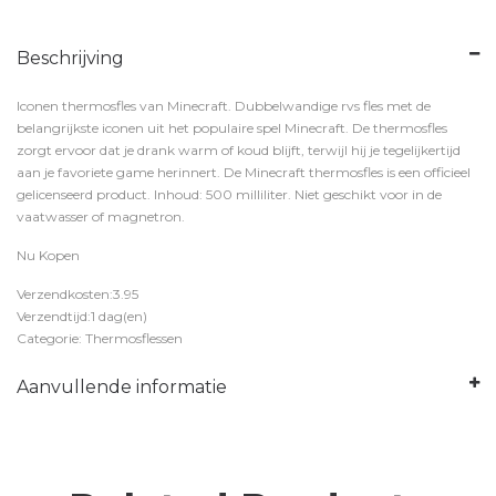
Beschrijving
Iconen thermosfles van Minecraft. Dubbelwandige rvs fles met de
belangrijkste iconen uit het populaire spel Minecraft. De thermosfles
zorgt ervoor dat je drank warm of koud blijft, terwijl hij je tegelijkertijd
aan je favoriete game herinnert. De Minecraft thermosfles is een officieel
gelicenseerd product. Inhoud: 500 milliliter. Niet geschikt voor in de
vaatwasser of magnetron.
Nu Kopen
Verzendkosten:3.95
Verzendtijd:1 dag(en)
Categorie: Thermosflessen
Aanvullende informatie