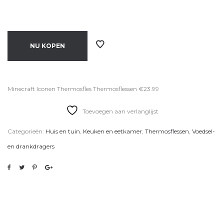
NU KOPEN
Minecraft Iconen Thermosfles Thermosflessen €23.99
Toevoegen aan verlanglijst
Categorieën:
Huis en tuin
,
Keuken en eetkamer
,
Thermosflessen
,
Voedsel-
en drankdragers