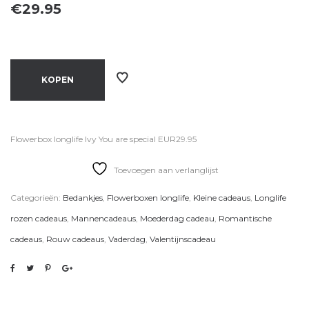
€
29.95
KOPEN
Flowerbox longlife Ivy You are special EUR29.95
Toevoegen aan verlanglijst
Categorieën:
Bedankjes
,
Flowerboxen longlife
,
Kleine cadeaus
,
Longlife
rozen cadeaus
,
Mannencadeaus
,
Moederdag cadeau
,
Romantische
cadeaus
,
Rouw cadeaus
,
Vaderdag
,
Valentijnscadeau