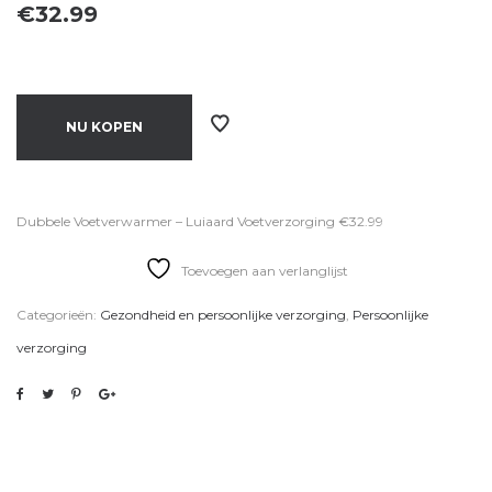
€
32.99
NU KOPEN
Dubbele Voetverwarmer – Luiaard Voetverzorging €32.99
Toevoegen aan verlanglijst
Categorieën:
Gezondheid en persoonlijke verzorging
,
Persoonlijke
verzorging