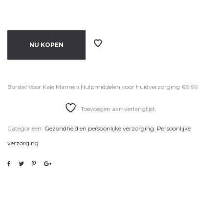
NU KOPEN
Borstel Voor Kale Mannen Hulpmiddelen voor huidverzorging €9.99
Toevoegen aan verlanglijst
Categorieën:
Gezondheid en persoonlijke verzorging
,
Persoonlijke
verzorging