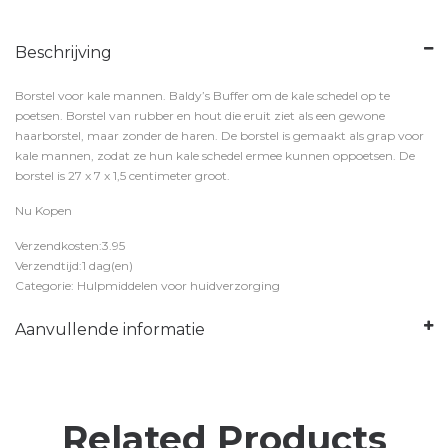
Beschrijving
Borstel voor kale mannen. Baldy’s Buffer om de kale schedel op te
poetsen. Borstel van rubber en hout die eruit ziet als een gewone
haarborstel, maar zonder de haren. De borstel is gemaakt als grap voor
kale mannen, zodat ze hun kale schedel ermee kunnen oppoetsen. De
borstel is 27 x 7 x 1,5 centimeter groot.
Nu Kopen
Verzendkosten:3.95
Verzendtijd:1 dag(en)
Categorie: Hulpmiddelen voor huidverzorging
Aanvullende informatie
Related Products