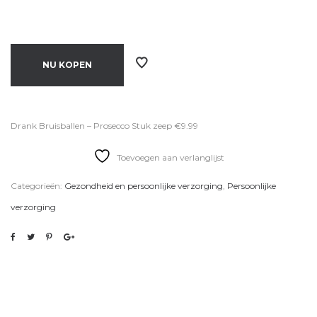
NU KOPEN
Drank Bruisballen – Prosecco Stuk zeep €9.99
Toevoegen aan verlanglijst
Categorieën:
Gezondheid en persoonlijke verzorging
,
Persoonlijke
verzorging