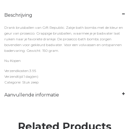
Beschrijving
Drank bruisballen van Gift Republic. Zakje bath bombs met de kleur en
geur van prosecco. Grappige bruisballen, waarmee je je badwater laat
ruiken naar je favoriete drankje. De prosecco bath bombs zorgen
bovendien voor gekleurd badwater. Voor een volwassen en ontspannen
badervaring. Gewicht: 150 gram.
Nu Kopen
Verzendkosten:3.95
Verzendtijd:1 dag(en)
Categorie: Stuk zeep
Aanvullende informatie
Related Products