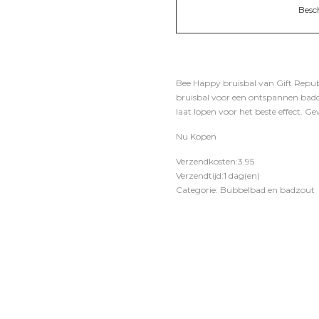
Besc
Bee Happy bruisbal van Gift Republ
bruisbal voor een ontspannen badde
laat lopen voor het beste effect. G
Nu Kopen
Verzendkosten:3.95
Verzendtijd:1 dag(en)
Categorie: Bubbelbad en badzout