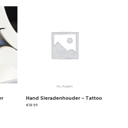
Nu Kopen
er
Hand Sieradenhouder – Tattoo
€
18.99