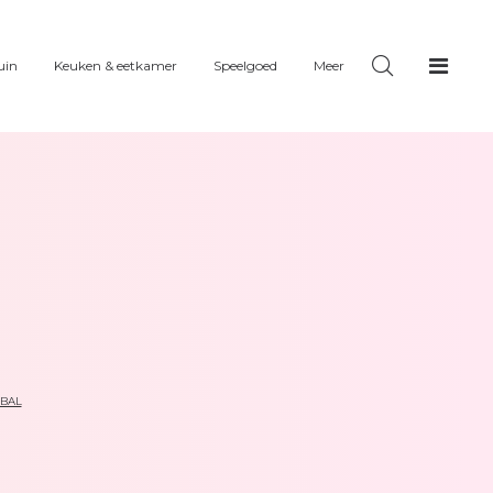
uin
Keuken & eetkamer
Speelgoed
Meer
SBAL