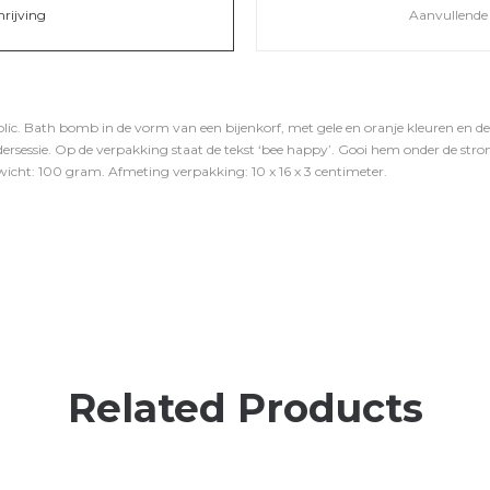
hrijving
Aanvullende 
ic. Bath bomb in de vorm van een bijenkorf, met gele en oranje kleuren en de
rsessie. Op de verpakking staat de tekst ‘bee happy’. Gooi hem onder de strom
ewicht: 100 gram. Afmeting verpakking: 10 x 16 x 3 centimeter.
Related Products