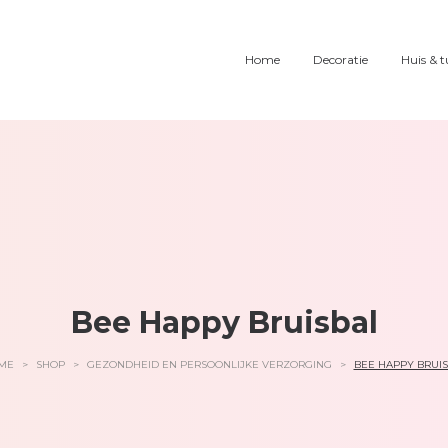
Home
Decoratie
Huis & t
Bee Happy Bruisbal
ME
>
SHOP
>
GEZONDHEID EN PERSOONLIJKE VERZORGING
>
BEE HAPPY BRUI