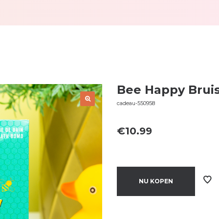
Bee Happy Brui
cadeau-550958
€
10.99
NU KOPEN