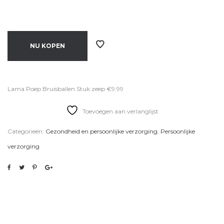
NU KOPEN
Lama Poep Bruisballen Stuk zeep €9.99
Toevoegen aan verlanglijst
Categorieën:
Gezondheid en persoonlijke verzorging
,
Persoonlijke
verzorging