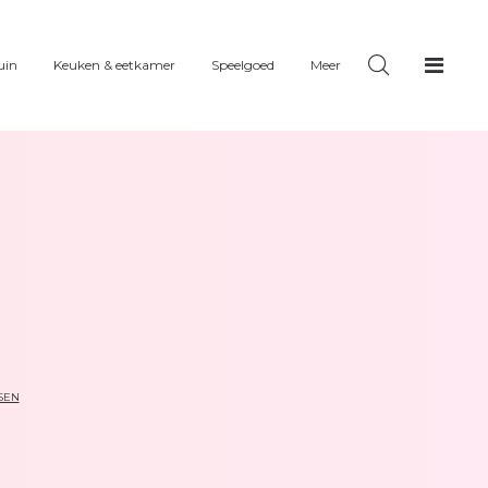
uin
Keuken & eetkamer
Speelgoed
Meer
SEN