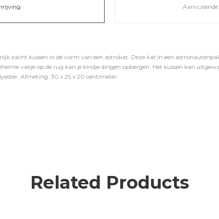
hrijving
Aanvullende 
rlijk zacht kussen in de vorm van een astrokat. Deze kat in een astronautenp
t geheime vakje op de rug kan je kindje dingen opbergen. Het kussen kan uitge
ter. Afmeting: 30 x 25 x 20 centimeter.
Related Products