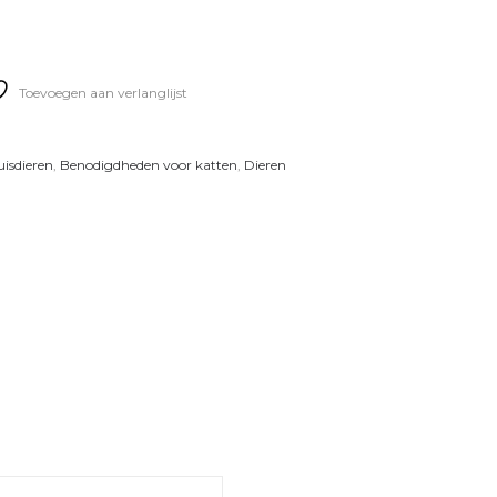
Toevoegen aan verlanglijst
isdieren
,
Benodigdheden voor katten
,
Dieren