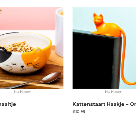
Nu Kopen
Nu Kopen
haaltje
Kattenstaart Haakje – O
€
10.99