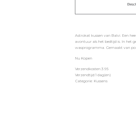
Besc
Astrokat kussen van Balvi. Een hee
avontuur als het bedtijd is. In he
wasprogramma. Gemaakt van polyes
Nu Kopen
Verzendkosten:3.95
Verzendtijd:1 dag(en)
Categorie: Kussens