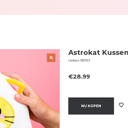
Astrokat Kusse
cadeau-585163
€
28.99
NU KOPEN