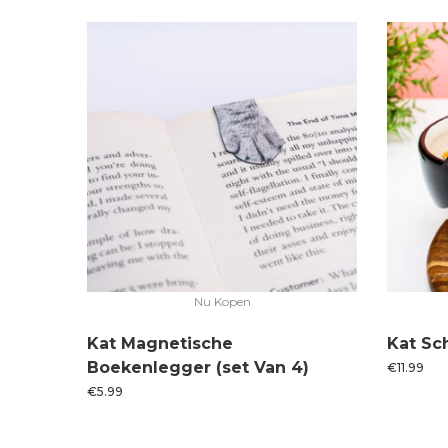
Nu Kopen
Kat Magnetische
Kat Sc
Boekenlegger (set Van 4)
€
11.99
€
5.99