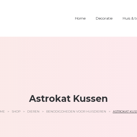
Home
Decoratie
Huis & t
Astrokat Kussen
ME
>
SHOP
>
DIEREN
>
BENODIGDHEDEN VOOR HUISDIEREN
>
ASTROKAT KUS