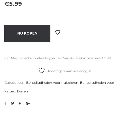
€
5.99
NU KOPEN
Kat Magnetische Boekenlegger (set Van 4) Boekaccessoires €5.99
Toevoegen aan verlanglijst
Categorieën:
Benodigdheden voor huisdieren
,
Benodigdheden voor
katten
,
Dieren