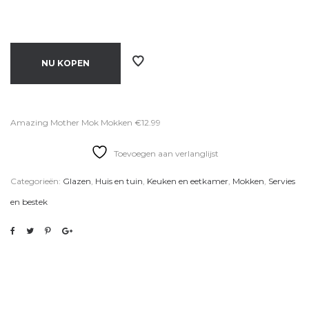
NU KOPEN
Amazing Mother Mok Mokken €12.99
Toevoegen aan verlanglijst
Categorieën:
Glazen
,
Huis en tuin
,
Keuken en eetkamer
,
Mokken
,
Servies
en bestek