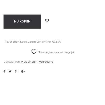
NU KOPEN
PlayStation Logo Lamp Verlichting €33.99
Toevoegen aan verlanglijst
Categorieën:
Huis en tuin
,
Verlichting