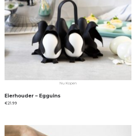
Nu Kopen
Eierhouder – Egguins
€
21.99