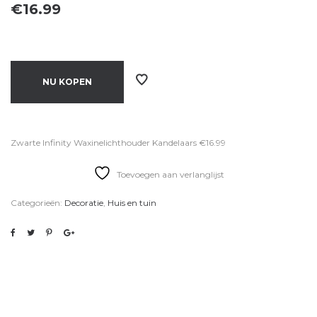
€
16.99
NU KOPEN
Zwarte Infinity Waxinelichthouder Kandelaars €16.99
Toevoegen aan verlanglijst
Categorieën:
Decoratie
,
Huis en tuin