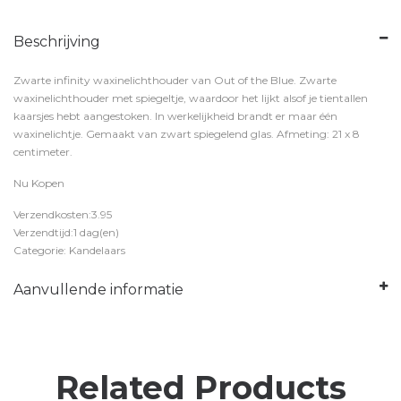
Beschrijving
Zwarte infinity waxinelichthouder van Out of the Blue. Zwarte
waxinelichthouder met spiegeltje, waardoor het lijkt alsof je tientallen
kaarsjes hebt aangestoken. In werkelijkheid brandt er maar één
waxinelichtje. Gemaakt van zwart spiegelend glas. Afmeting: 21 x 8
centimeter.
Nu Kopen
Verzendkosten:3.95
Verzendtijd:1 dag(en)
Categorie: Kandelaars
Aanvullende informatie
Related Products