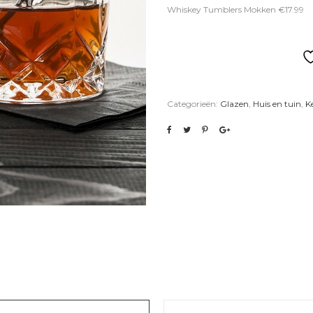
Whiskey Tumblers Mokken €17.99
Categorieën:
Glazen
,
Huis en tuin
,
K