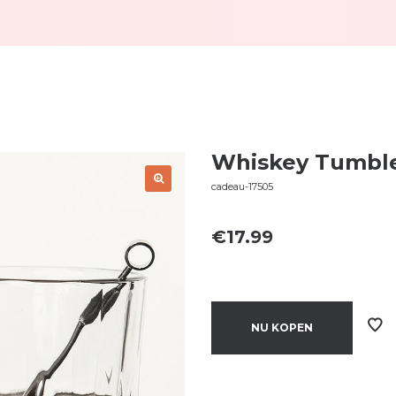
Whiskey Tumbl
cadeau-17505
€
17.99
NU KOPEN