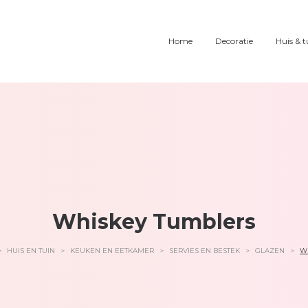
Home
Decoratie
Huis & t
Whiskey Tumblers
>
HUIS EN TUIN
>
KEUKEN EN EETKAMER
>
SERVIES EN BESTEK
>
GLAZEN
>
W