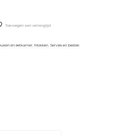
Toevoegen aan verlanglijst
euken en eetkamer
,
Mokken
,
Servies en bestek