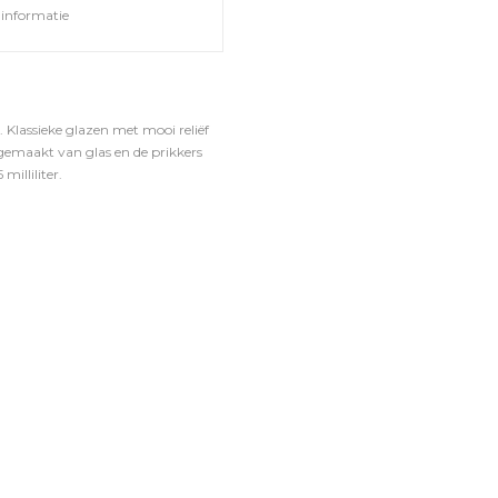
informatie
. Klassieke glazen met mooi reliëf
 gemaakt van glas en de prikkers
milliliter.