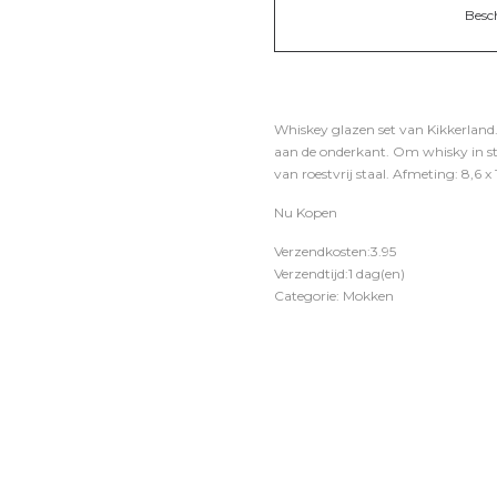
Besc
Whiskey glazen set van Kikkerland. 
aan de onderkant. Om whisky in stij
van roestvrij staal. Afmeting: 8,6 x 
Nu Kopen
Verzendkosten:3.95
Verzendtijd:1 dag(en)
Categorie: Mokken