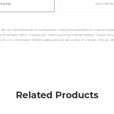
hrijving
Aanvullende 
Set van zes bestaande uit twee glazen, twee cocktailprikkers en twee servetjes
l te drinken. Kleur: transparant. Staan prachtig in de servieskast. Glazen zijn
12,8 x 21,2 centimeter. Perfect cadeautje voor een vriend of vriendin. Inhoud: 255 
Related Products