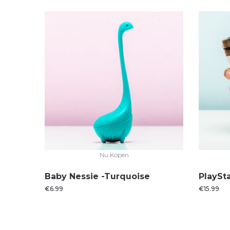
Nu Kopen
Baby Nessie -Turquoise
PlaySt
€
6.99
€
15.99