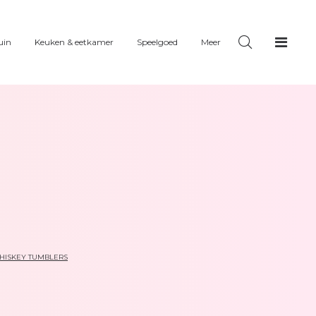
uin
Keuken & eetkamer
Speelgoed
Meer
HISKEY TUMBLERS