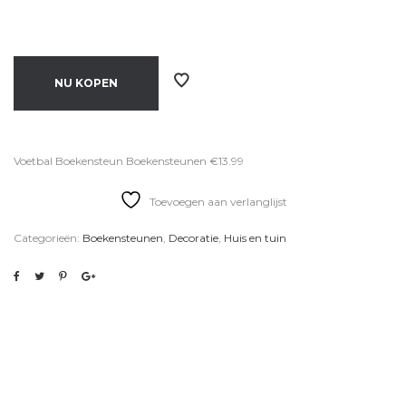
NU KOPEN
Voetbal Boekensteun Boekensteunen €13.99
Toevoegen aan verlanglijst
Categorieën:
Boekensteunen
,
Decoratie
,
Huis en tuin