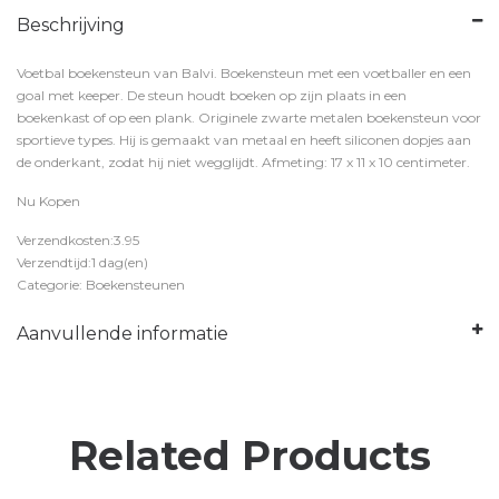
Beschrijving
Voetbal boekensteun van Balvi. Boekensteun met een voetballer en een
goal met keeper. De steun houdt boeken op zijn plaats in een
boekenkast of op een plank. Originele zwarte metalen boekensteun voor
sportieve types. Hij is gemaakt van metaal en heeft siliconen dopjes aan
de onderkant, zodat hij niet wegglijdt. Afmeting: 17 x 11 x 10 centimeter.
Nu Kopen
Verzendkosten:3.95
Verzendtijd:1 dag(en)
Categorie: Boekensteunen
Aanvullende informatie
Related Products