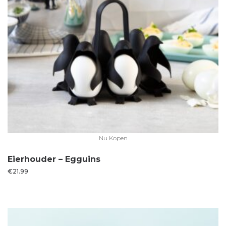
Nu Kopen
Eierhouder – Egguins
€
21.99