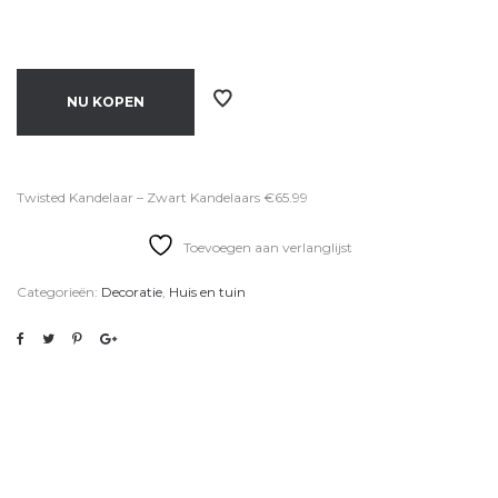
NU KOPEN
Twisted Kandelaar – Zwart Kandelaars €65.99
Toevoegen aan verlanglijst
Categorieën:
Decoratie
,
Huis en tuin