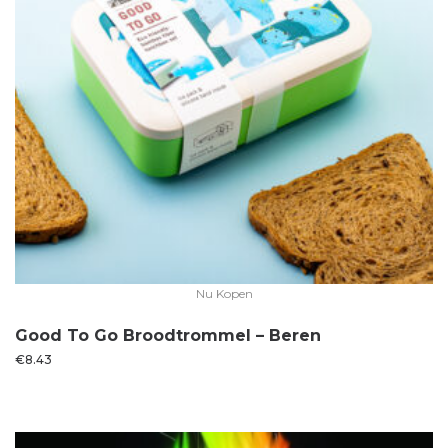
Nu Kopen
Good To Go Broodtrommel – Beren
€
8.43