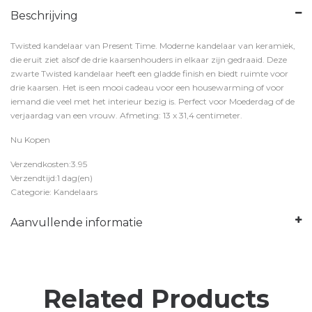
Beschrijving
Twisted kandelaar van Present Time. Moderne kandelaar van keramiek,
die eruit ziet alsof de drie kaarsenhouders in elkaar zijn gedraaid. Deze
zwarte Twisted kandelaar heeft een gladde finish en biedt ruimte voor
drie kaarsen. Het is een mooi cadeau voor een housewarming of voor
iemand die veel met het interieur bezig is. Perfect voor Moederdag of de
verjaardag van een vrouw. Afmeting: 13 x 31,4 centimeter.
Nu Kopen
Verzendkosten:3.95
Verzendtijd:1 dag(en)
Categorie: Kandelaars
Aanvullende informatie
Related Products