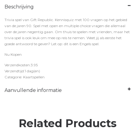
Beschrijving
Trivia spel van Gift Republic. Kennisquiz met 100 vragen op het gebied
van de jaren 90. Spel met open en multiple choice vragen die allemaal
over de jaren negentig gaan. Om thuis te spelen met vrienden, maar het
trivia spel is ook leuk om mee op reis te nemen. Weet jij als eerste het
goede antwoord te geven? Let op: dit is een Engels spel.
Nu Kopen
Verzendkosten:3.95
Verzendtijd:1 dag(en)
Categorie: Kaartspellen
Aanvullende informatie
Related Products