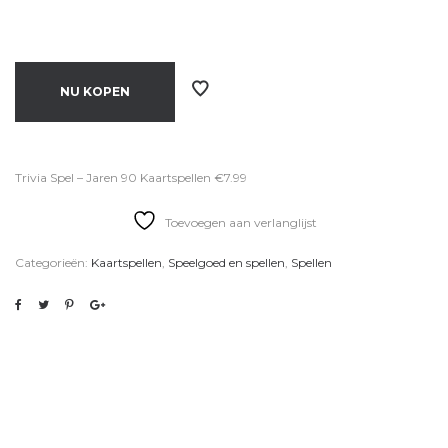
NU KOPEN
Trivia Spel – Jaren 90 Kaartspellen €7.99
Toevoegen aan verlanglijst
Categorieën:
Kaartspellen
,
Speelgoed en spellen
,
Spellen