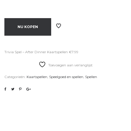
NU KOPEN
Trivia Spel – After Dinner Kaartspellen €7.99
Toevoegen aan verlanglijst
Categorieën:
Kaartspellen
,
Speelgoed en spellen
,
Spellen