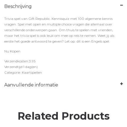
Beschrijving
Trivia spel van Gift Republic. Kennisquiz met 100 algemene kennis
vragen. Spel met open en multiple choice vragen die allemaal over
verschillende onderwerpen gaan. Om thuis te spelen met vrienden,
maar het trivia spel is ook leuk om mee op reis te nemen. Weet jij als
eerste het goede antwoord te geven? Let op: dit is een Engels spel.
Nu Kopen
Verzendkosten:3.95
Verzendtijd:1 dag(en)
Categorie: Kaartspellen
Aanvullende informatie
Related Products