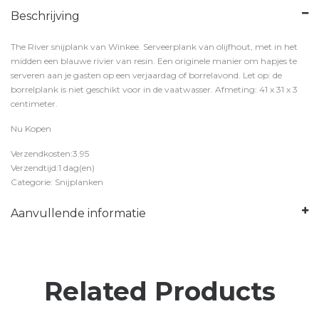
Beschrijving
The River snijplank van Winkee. Serveerplank van olijfhout, met in het
midden een blauwe rivier van resin. Een originele manier om hapjes te
serveren aan je gasten op een verjaardag of borrelavond. Let op: de
borrelplank is niet geschikt voor in de vaatwasser. Afmeting: 41 x 31 x 3
centimeter.
Nu Kopen
Verzendkosten:3.95
Verzendtijd:1 dag(en)
Categorie: Snijplanken
Aanvullende informatie
Related Products