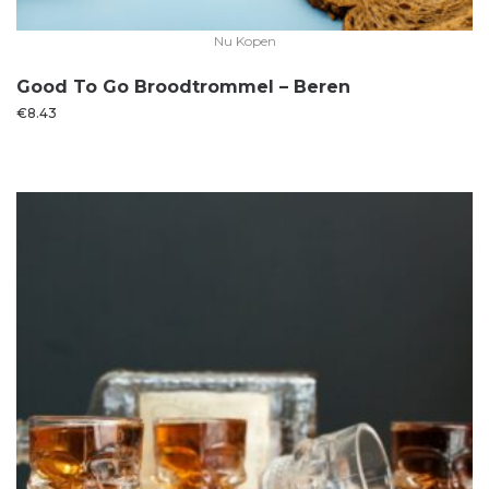
Nu Kopen
Good To Go Broodtrommel – Beren
€
8.43