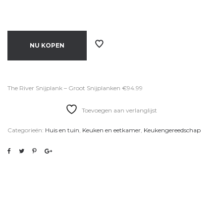
NU KOPEN
The River Snijplank – Groot Snijplanken €94.99
Toevoegen aan verlanglijst
Categorieën:
Huis en tuin
,
Keuken en eetkamer
,
Keukengereedschap