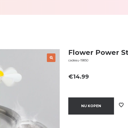
Flower Power S
cadeau-19850
€
14.99
NU KOPEN