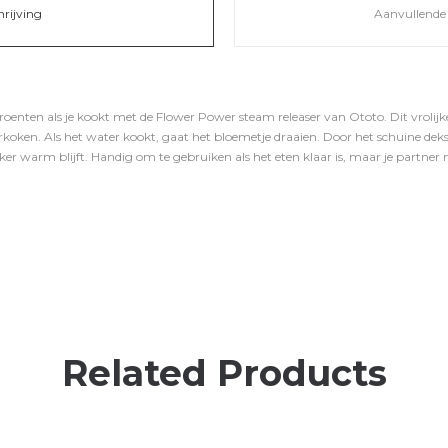
hrijving
Aanvullende 
groenten als je kookt met de Flower Power steam releaser van Ototo. Dit vrolij
koken. Als het water kookt, gaat het bloemetje draaien. Door het schuine dek
ker warm blijft. Handig om te gebruiken als het eten klaar is, maar je partner n
Related Products