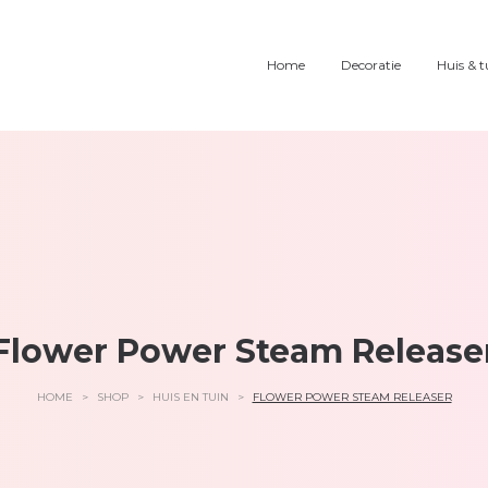
Home
Decoratie
Huis & t
Flower Power Steam Release
HOME
>
SHOP
>
HUIS EN TUIN
>
FLOWER POWER STEAM RELEASER