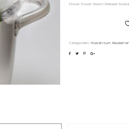
Flower Power Steam Releaser Kookac
Categorieën:
Huis en tuin
,
Keuken e