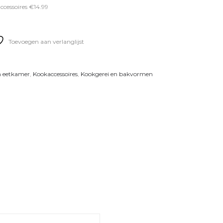
cessoires €14.99
Toevoegen aan verlanglijst
n eetkamer
,
Kookaccessoires
,
Kookgerei en bakvormen