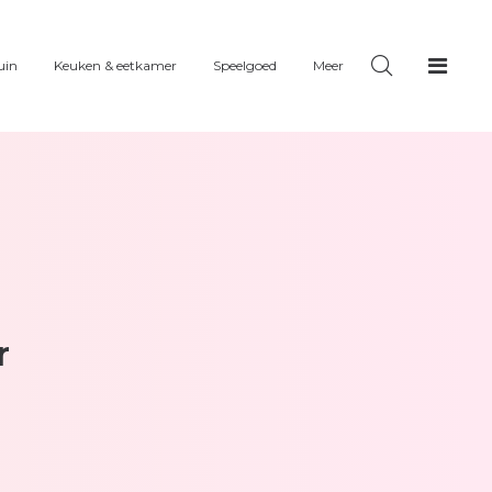
uin
Keuken & eetkamer
Speelgoed
Meer
r