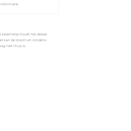
informatie
ke bloemetje houdt het deksel
sel kan de stoom en condens
og niet thuis is.