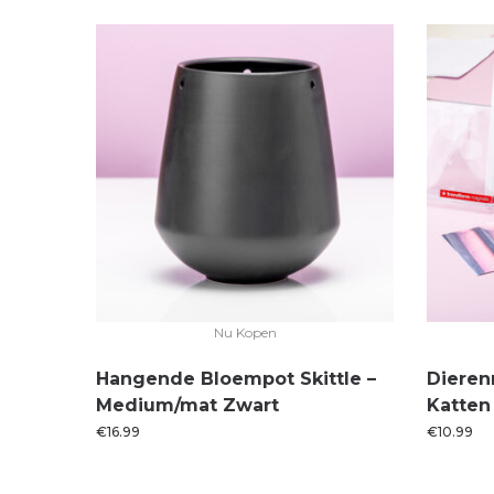
Nu Kopen
Hangende Bloempot Skittle –
Dieren
Medium/mat Zwart
Katten
€
16.99
€
10.99