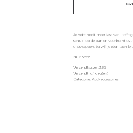
Besc
Je hebt nooit meer last van kleffe 
schuin op de pan en voorkomt over
ontsnappen, terwijl je eten toch lek
Nu Kopen
Verzendkosten:3.95
Verzendtijd:1 dag(en)
Categorie: Kookaccessoires