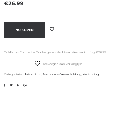
€
26.99
NU KOPEN
Tafellamp Enchant – Donkergroen Nacht- en sfeerverlichting €26.99
Toevoegen aan verlanglijst
Categorieën:
Huis en tuin
,
Nacht- en sfeerverlichting
,
Verlichting