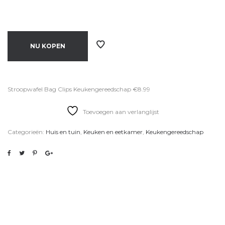
NU KOPEN
Stroopwafel Bag Clips Keukengereedschap €8.99
Toevoegen aan verlanglijst
Categorieën:
Huis en tuin
,
Keuken en eetkamer
,
Keukengereedschap