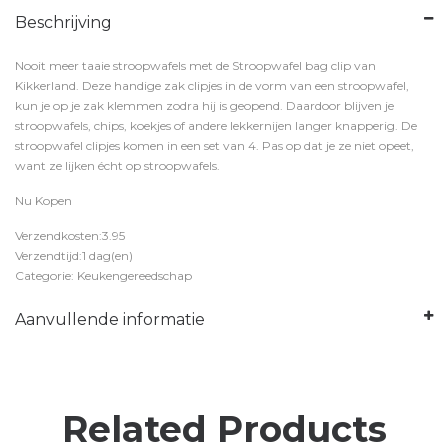
Beschrijving
Nooit meer taaie stroopwafels met de Stroopwafel bag clip van
Kikkerland. Deze handige zak clipjes in de vorm van een stroopwafel,
kun je op je zak klemmen zodra hij is geopend. Daardoor blijven je
stroopwafels, chips, koekjes of andere lekkernijen langer knapperig. De
stroopwafel clipjes komen in een set van 4. Pas op dat je ze niet opeet,
want ze lijken écht op stroopwafels.
Nu Kopen
Verzendkosten:3.95
Verzendtijd:1 dag(en)
Categorie: Keukengereedschap
Aanvullende informatie
Related Products